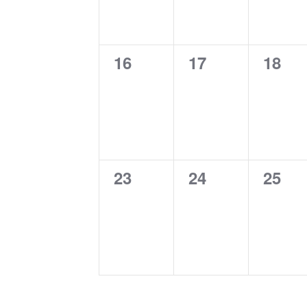
0
0
0
16
17
18
évènement,
évènement,
évèn
0
0
0
23
24
25
évènement,
évènement,
évèn