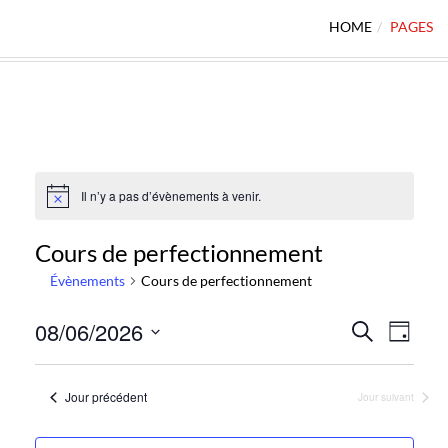
HOME
PAGES
Il n’y a pas d’évènements à venir.
Notice
Cours de perfectionnement
Évènements
Cours de perfectionnement
Recher
Navi
08/06/2026
Recherche
Jour
de
et
Sélectionnez
vues
une
navigat
date.
Jour précédent
Jour suivant
Évè
de